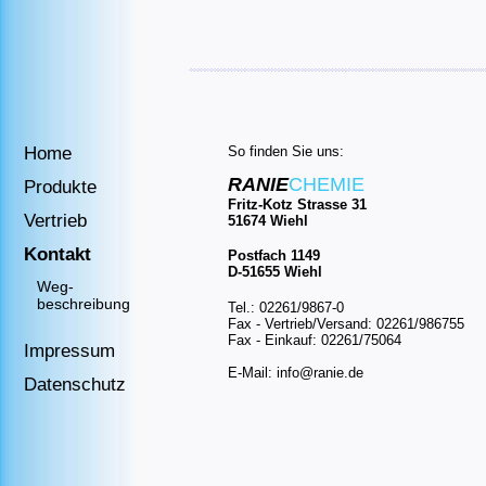
Home
So finden Sie uns:
RANIE
CHEMIE
Produkte
Fritz-Kotz Strasse 31
Vertrieb
51674 Wiehl
Kontakt
Postfach 1149
D-51655 Wiehl
Weg-
beschreibung
Tel.: 02261/9867-0
Fax - Vertrieb/Versand: 02261/986755
Fax - Einkauf: 02261/75064
Impressum
E-Mail:
info@ranie.de
Datenschutz